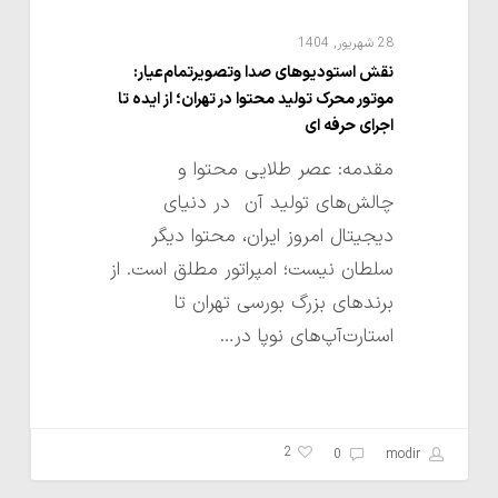
از
ایده
28 شهریور, 1404
تا
نقش استودیوهای صدا وتصویرتمام‌عیار:
موتور محرک تولید محتوا در تهران؛ از ایده تا
اجرای
اجرای حرفه ای
حرفه
مقدمه: عصر طلایی محتوا و
ای
چالش‌های تولید آن در دنیای
دیجیتال امروز ایران، محتوا دیگر
سلطان نیست؛ امپراتور مطلق است. از
برندهای بزرگ بورسی تهران تا
استارت‌آپ‌های نوپا در…
2
0
modir