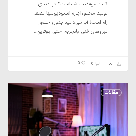
کلید موفقیت شماست؟ در دنیای
تولید محتوا، اجاره استودیو تنها نصف
راه است! آیا می‌دانید بدون حضور
نیروهای فنی باتجربه، حتی بهترین…
3
0
modir
وسایل
مقالات
مورد
نیاز
هنگام
ضبط
(چک‌لیست