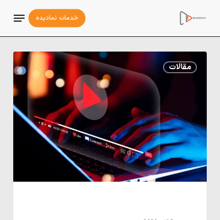
Ski
Menu
خدمات ‌نمادیده
t
mai
conten
بازاریابی
مقالات
محتوایی
مدرن:
مسیر
موفقیت
در
عصر
تعامل