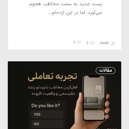
پست جدید به سمت مخاطب هجوم
می‌آورد. اما در این ازدحامِ…
2
0
modir
تجربه
مقالات
تعاملی:
فعال
کردن
مخاطب
با
ویدئو
زنده،