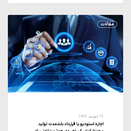
اجاره
مقالات
استودیو
یا
قرارداد
بلندمدت
تولید
محتوا:
کدامیک
راهبردی
هوشمندانه‌تر
برای
نهادهای
12 شهریور, 1404
فرهنگی
اجاره استودیو یا قرارداد بلندمدت تولید